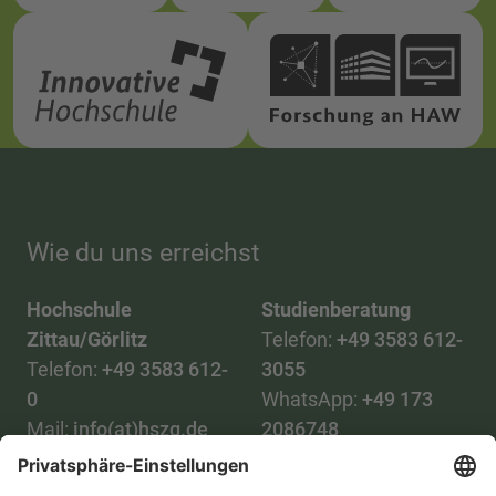
Wie du uns erreichst
Hochschule
Studienberatung
Zittau/Görlitz
Telefon:
+49 3583 612-
Telefon:
+49 3583 612-
3055
0
WhatsApp:
+49 173
Mail:
info(at)hszg.de
2086748
Mail:
stud.info(at)hszg.de