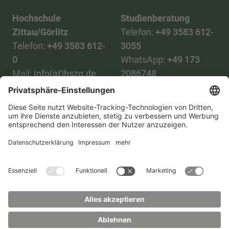
Hochschule
Studienberatung
Zittau/Görlitz
Telefon:
+49 3583 612-
Telefon:
+49 3583 612-
3055
0
WhatsApp:
+49 173
Mail:
info(at)hszg.de
2086748
Mail:
stud.info(at)hszg.de
Alle Studiengänge
Datenschutz
Transparenzgesetz
Kontakt
Lageplan
Impressum
Barrierefreiheit
Presse