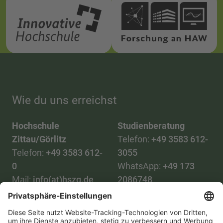
Wie du uns erreichst
Hochschule
Studienberatung
Zittau/Görlitz
Telefon:
+49 3583 612-
Telefon:
+49 3583 612-
3055
0
WhatsApp:
+49 173
Mail:
info(at)hszg.de
2086748
Mail:
stud.info(at)hszg.de