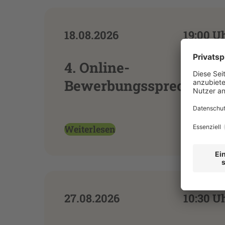
18.08.2026
19:00 U
4. Online-
Bewerbungssprechstun
Weiterlesen
27.08.2026
10:30 U