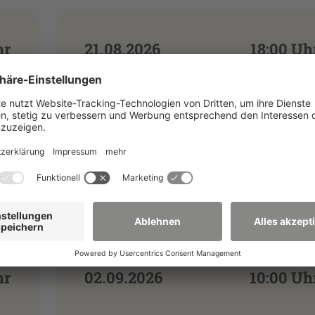
hr
21.08.2026
18:00 Uh
DLR_SCIENCE_SPIN
de
Weiterlesen
hr
02.09.2026
10:00 Uh