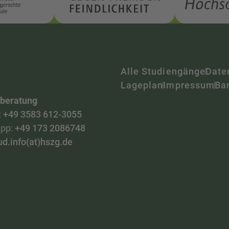
Alle Studiengänge
Date
Lageplan
Impressum
Bar
nberatung
:
+49 3583 612-3055
pp:
+49 173 2086748
ud.info(at)hszg.de