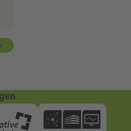
n
ngen