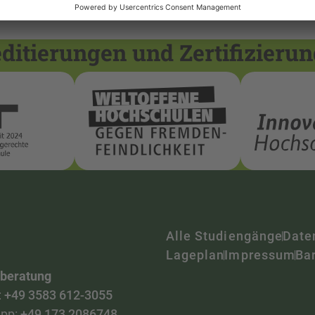
itierungen und Zertifizieru
Alle Studiengänge
Date
Lageplan
Impressum
Bar
nberatung
:
+49 3583 612-3055
pp:
+49 173 2086748