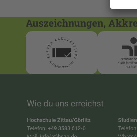
Auszeichnungen, Akkred
Wie du uns erreichst
Hochschule Zittau/Görlitz
Studie
Telefon:
+49 3583 612-0
Telefon
Mail:
info(at)hszg.de
WhatsA