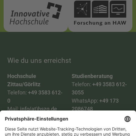
Wie du uns erreichst
Hochschule
Studienberatung
Zittau/Görlitz
Telefon:
+49 3583 612-
Telefon:
+49 3583 612-
3055
0
WhatsApp:
+49 173
Mail:
info(at)hszg.de
2086748
Mail:
stud.info(at)hszg.de